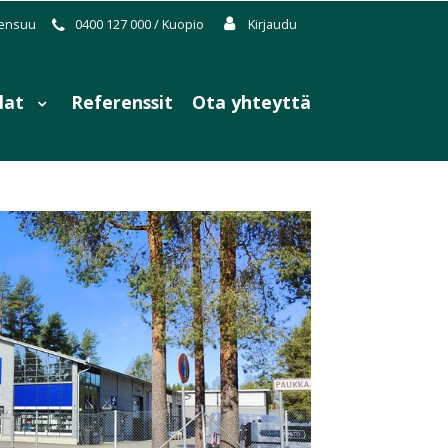
oensuu
0400 127 000 / Kuopio
Kirjaudu
ilat
Referenssit
Ota yhteyttä