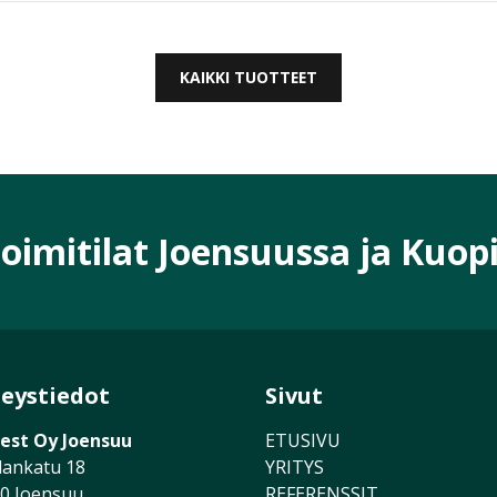
KAIKKI TUOTTEET
oimitilat Joensuussa ja Kuop
eystiedot
Sivut
est Oy Joensuu
ETUSIVU
lankatu 18
YRITYS
0 Joensuu
REFERENSSIT