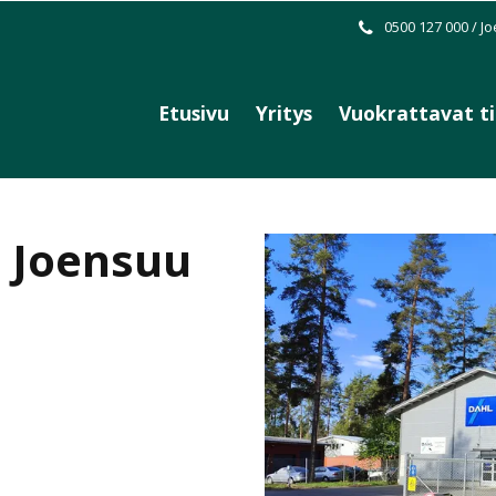
0500 127 000 / J
Etusivu
Yritys
Vuokrattavat t
, Joensuu