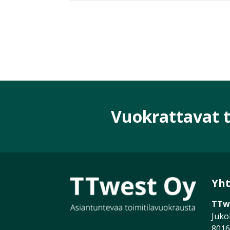
Vuokrattavat t
Yht
TTw
Juko
8016